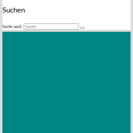
Suchen
Suche nach:
Mandantenzeitschrift Juli 2026
Mandantenzeitschrift April 2026
Mandantenzeitschrift Spezial –
Steuerspartipps 2026
ETL Steuermanufaktur spendet 1500
Euro für das Hospiz Balthasar