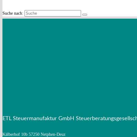
Suche nach:
Mandantenzeitschrift Juli 2026
Mandantenz
ETL Steuermanufaktur spendet 1500 Euro 
Weihnachtsgrüße/Neujahrsgrüße
Mandant
Mandantenzeitschrift Juli 2025
Mandantenz
ETL Steuermanufaktur GmbH Steuerberatungsgesellsch
Kälberhof 10b
57250 Netphen-Deuz