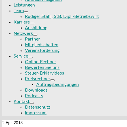
Leistungen
Team
Rüdiger Stahl, StB, Dipl.-Betriebswirt
Karriere
Ausbildung
Netzwerk
Partner
Mitgliedschaften
Vereinsförderung
Service
Online-Rechner
Bewerten Sie uns
Steuer-Erklärvideos
Preisrechner
Auftragsbedingungen
Downloads
Podcasts
Kontakt
Datenschutz
Impressum
2
Apr. 2013