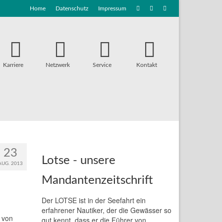
Home
Datenschutz
Impressum
Karriere
Netzwerk
Service
Kontakt
23
Lotse - unsere
AUG. 2013
Mandantenzeitschrift
Der LOTSE ist in der Seefahrt ein
erfahrener Nautiker, der die Gewässer so
 von
gut kennt, dass er die Führer von