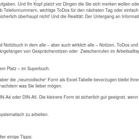
Aufgaben. Und Ihr Kopf platzt vor Dingen die Sie sich merken wollen ode
Ob Telefonnummern, wichtige ToDos für den nächsten Tag oder einfach
icherlich überhaupt nicht! Und die Realität: Der Untergang an Informat
 Notizbuch in dem alle – aber auch wirklich alle – Notizen, ToDos und
. Angefangen von Gesprächsnotizen oder Zwischenrufen im Arbeitsalltag
nem Platz – im Superbuch.
 aber die „neumodische“ Form als Excel-Tabelle bevorzugen bleibt Ihn
e nachdem was Sie lieber mögen.
DIN-A4 oder DIN-A5. Die kleinere Form ist sicherlich gut geeignet, wen
systematisch zu arbeiten.
ier einige Tipps: