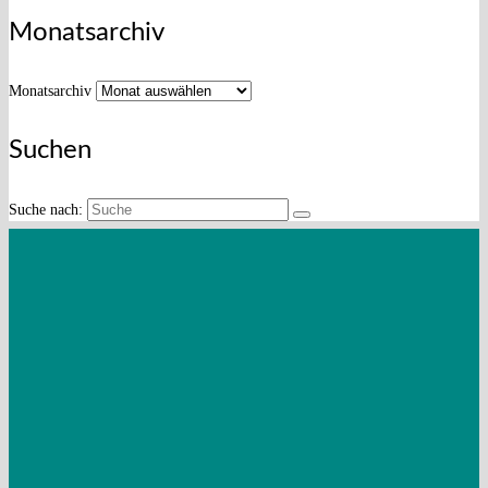
Monatsarchiv
Monatsarchiv
Suchen
Suche nach:
Steuererklärvideo:
Betriebsveranstaltungen – Darauf
müssen Sie achten
Mandantenzeitschrift Juli 2026
Mandantenzeitschrift April 2026