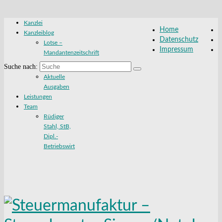
Kanzlei
Home
Kanzleiblog
Datenschutz
Lotse –
Impressum
Mandantenzeitschrift
Suche nach:
Aktuelle
Ausgaben
Leistungen
Team
Rüdiger
Stahl, StB,
Dipl.-
Betriebswirt