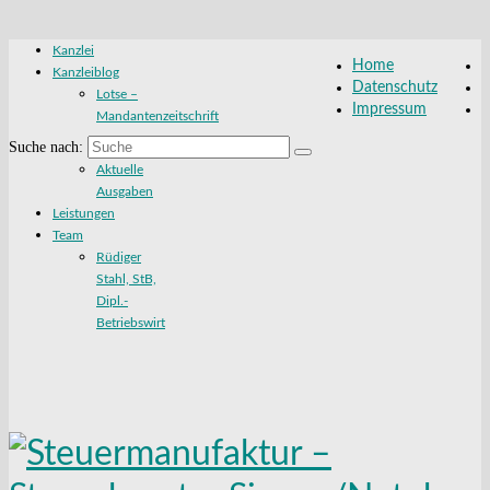
Kanzlei
Home
Kanzleiblog
Datenschutz
Lotse –
Impressum
Mandantenzeitschrift
Suche nach:
Aktuelle
Ausgaben
Leistungen
Team
Rüdiger
Stahl, StB,
Dipl.-
Betriebswirt