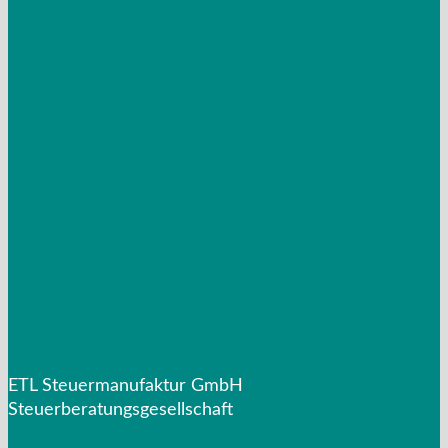
Mandantenzeitschrift Steuerausblick
2026
Weihnachtsgrüße/Neujahrsgrüße
Mandantenzeitschrift Januar 2026
Mandantenzeitschrift Oktober 2025
Mandantenzeitschrift Juli 2025
ETL Steuermanufaktur GmbH
Steuerberatungsgesellschaft