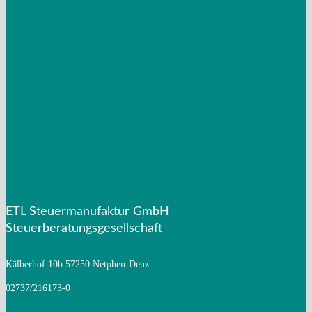
Weihnachtsgrüße/Neujahrsgrüße
Mandantenzeitschrift Januar 2026
Mandantenzeitschrift Oktober 2025
Mandantenzeitschrift Juli 2025
ETL Steuermanufaktur GmbH
Steuerberatungsgesellschaft
Kälberhof 10b
57250 Netphen-Deuz
02737/216173-0