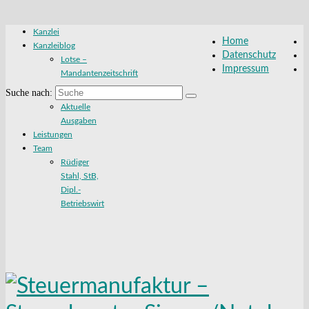
Kanzlei
Home
Kanzleiblog
Datenschutz
Lotse –
Impressum
Mandantenzeitschrift
Suche nach:
Aktuelle
Ausgaben
Leistungen
Team
Rüdiger
Stahl, StB,
Dipl.-
Betriebswirt