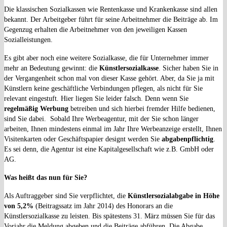
Die klassischen Sozialkassen wie Rentenkasse und Krankenkasse sind allen
bekannt. Der Arbeitgeber führt für seine Arbeitnehmer die Beiträge ab. Im
Gegenzug erhalten die Arbeitnehmer von den jeweiligen Kassen
Sozialleistungen.
Es gibt aber noch eine weitere Sozialkasse, die für Unternehmer immer
mehr an Bedeutung gewinnt: die
Künstlersozialkasse
. Sicher haben Sie in
der Vergangenheit schon mal von dieser Kasse gehört. Aber, da Sie ja mit
Künstlern keine geschäftliche Verbindungen pflegen, als nicht für Sie
relevant eingestuft. Hier liegen Sie leider falsch.
Denn wenn Sie
regelmäßig Werbung
betreiben und sich hierbei fremder Hilfe bedienen,
sind Sie dabei. Sobald Ihre Werbeagentur, mit der Sie schon länger
arbeiten, Ihnen mindestens einmal im Jahr Ihre Werbeanzeige erstellt, Ihnen
Visitenkarten oder Geschäftspapier designt werden Sie
abgabenpflichtig
.
Es sei denn, die Agentur ist eine Kapitalgesellschaft wie z.B. GmbH oder
AG.
Was heißt das nun für Sie?
Als Auftraggeber sind Sie verpflichtet, die
Künstlersozialabgabe in Höhe
von 5,2%
(Beitragssatz im Jahr 2014) des Honorars an die
Künstlersozialkasse zu leisten. Bis spätestens 31. März müssen Sie für das
Vorjahr die Meldung abgeben und die Beiträge abführen. Die Abgabe