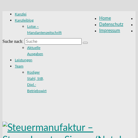
Kanzlei
Home
Kanzleiblog
Datenschutz
Lotse –
Impressum
Mandantenzeitschrift
Suche nach:
Aktuelle
Ausgaben
Leistungen
Team
Rüdiger
Stahl, StB,
Dipl.-
Betriebswirt