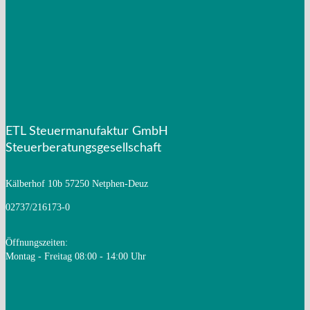
Mandantenzeitschrift Juli 2025
Mandantenzeitschrift Spezial –
Steuerspartipps 2025
ETL Steuermanufaktur GmbH
Steuerberatungsgesellschaft
Kälberhof 10b
57250 Netphen-Deuz
02737/216173-0
Öffnungszeiten:
Montag - Freitag 08:00 - 14:00 Uhr